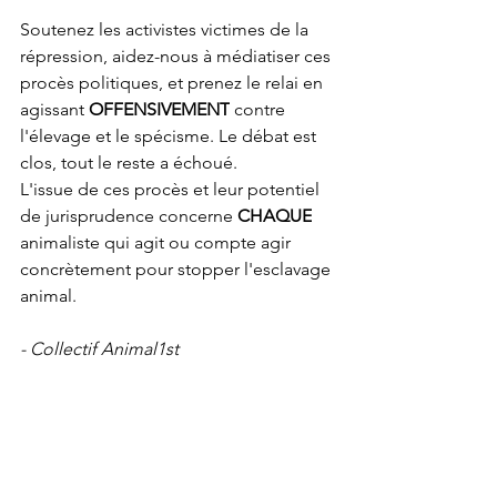
Soutenez les activistes victimes de la 
répression, aidez-nous à médiatiser ces 
procès politiques, et prenez le relai en 
agissant 
OFFENSIVEMENT
 contre 
l'élevage et le spécisme. Le débat est 
clos, tout le reste a échoué.
L'issue de ces procès et leur potentiel 
de jurisprudence concerne 
CHAQUE
animaliste qui agit ou compte agir 
concrètement pour stopper l'esclavage 
animal.
- Collectif Animal1st
Animaliste
Demeter
Proces
Repression
Antispecisme
Justice
Activisme
Animal1st
Malfaiteurs
Incendie
Meurtre
Antiterrorisme
Actualité animaliste